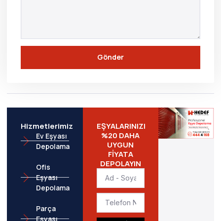
Gönder
Hizmetlerimiz
EŞYALARINIZI
%20 DAHA
Ev Eşyası
UYGUN
Depolama
FİYATA
DEPOLAYIN
Ofis
Eşyası
Depolama
Parça
Eşyası