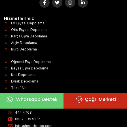
Hizmetlerimiz
Ev Eşyası Depolama
Ofis Eşyası Depolama
Parça Eşya Depolama
Arşiv Depolama
Büro Depolama
Öğrenci Eşya Depolama
Beyaz Eşya Depolama
Koli Depolama
Evrak Depolama
Teklif Alın
Whatsapp Destek
Çağrı Merkezi
İletişim
Bağdat Caddesi Gezgin Sokak No:34 İstanbul / Kadıköy
444 4 168
0532 399 92 15
info@hedefdepo.com