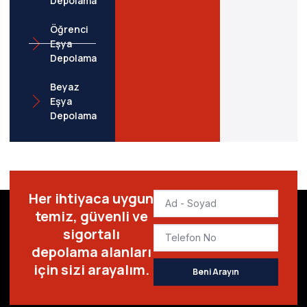
Depolama
Öğrenci
Eşya
Depolama
Beyaz
Eşya
Depolama
Her ihtiyaca uygun
temiz, güvenli ve
sigortalı
depolama alanları
için sizi arayalım.
Beni Arayın