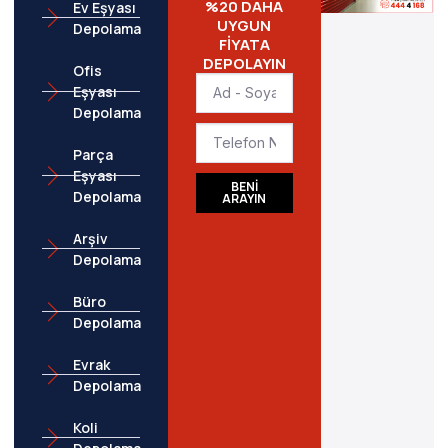
%20 DAHA
Ev Eşyası
UYGUN
Depolama
FİYATA
DEPOLAYIN
Ofis
Eşyası
Depolama
Parça
Eşyası
BENİ
Depolama
ARAYIN
Arşiv
Depolama
Büro
Depolama
Evrak
Depolama
Koli