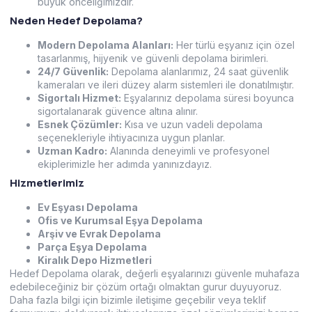
büyük önceliğimizdir.
Neden Hedef Depolama?
Modern Depolama Alanları:
Her türlü eşyanız için özel
tasarlanmış, hijyenik ve güvenli depolama birimleri.
24/7 Güvenlik:
Depolama alanlarımız, 24 saat güvenlik
kameraları ve ileri düzey alarm sistemleri ile donatılmıştır.
Sigortalı Hizmet:
Eşyalarınız depolama süresi boyunca
sigortalanarak güvence altına alınır.
Esnek Çözümler:
Kısa ve uzun vadeli depolama
seçenekleriyle ihtiyacınıza uygun planlar.
Uzman Kadro:
Alanında deneyimli ve profesyonel
ekiplerimizle her adımda yanınızdayız.
Hizmetlerimiz
Ev Eşyası Depolama
Ofis ve Kurumsal Eşya Depolama
Arşiv ve Evrak Depolama
Parça Eşya Depolama
Kiralık Depo Hizmetleri
Hedef Depolama olarak, değerli eşyalarınızı güvenle muhafaza
edebileceğiniz bir çözüm ortağı olmaktan gurur duyuyoruz.
Daha fazla bilgi için bizimle iletişime geçebilir veya teklif