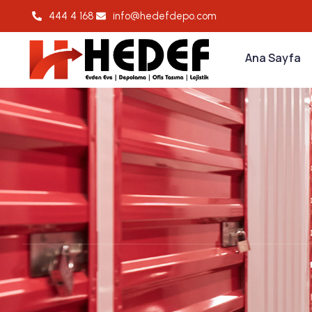
444 4 168
info@hedefdepo.com
Ana Sayfa