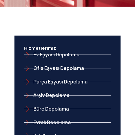
Hizmetlerimiz
Ev Eşyası Depolama
Ofis Eşyası Depolama
Parça Eşyası Depolama
Arşiv Depolama
Büro Depolama
Evrak Depolama