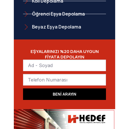
Koli Depolama
Öğrenci Eşya Depolama
Beyaz Eşya Depolama
EŞYALARINIZI %20 DAHA UYGUN
FİYATA DEPOLAYIN
BENİ ARAYIN