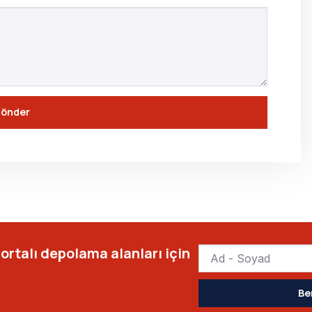
önder
ortalı depolama alanları için
Be