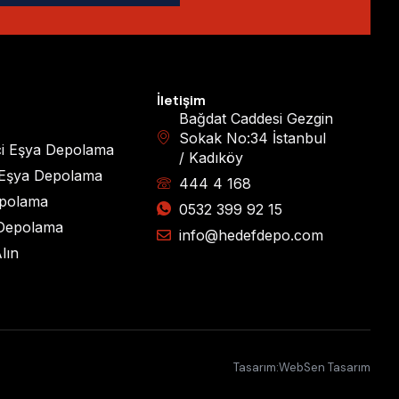
İletişim
Bağdat Caddesi Gezgin
Sokak No:34 İstanbul
i Eşya Depolama
/ Kadıköy
Eşya Depolama
444 4 168
epolama
0532 399 92 15
Depolama
info@hedefdepo.com
Alın
Tasarım:
WebSen Tasarım