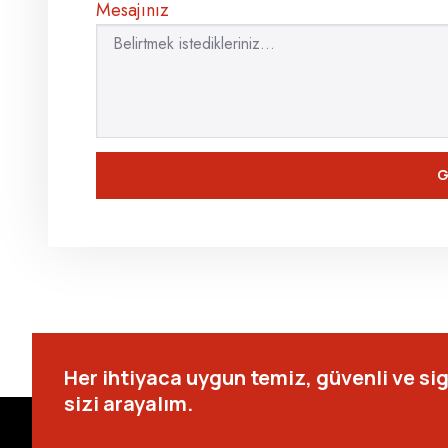
Mesajınız
G
Her ihtiyaca uygun temiz, güvenli ve sig
sizi arayalım.