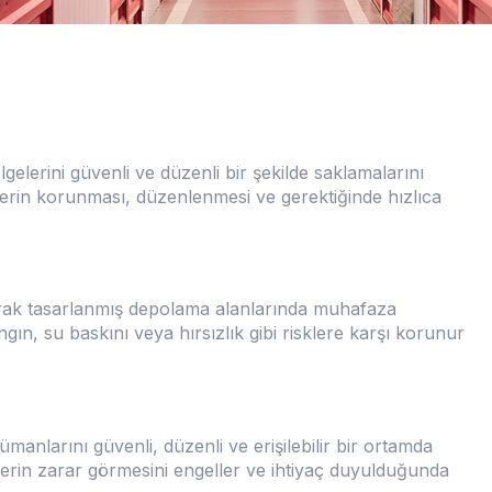
lgelerini güvenli ve düzenli bir şekilde saklamalarını
lerin korunması, düzenlenmesi ve gerektiğinde hızlıca
olarak tasarlanmış depolama alanlarında muhafaza
ngın, su baskını veya hırsızlık gibi risklere karşı korunur
kümanlarını güvenli, düzenli ve erişilebilir bir ortamda
elerin zarar görmesini engeller ve ihtiyaç duyulduğunda