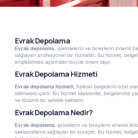
Evrak Depolama
Evrak depolama
, işletmelerin ve bireylerin önemli be
sağlayan profesyonel bir hizmettir. Bu hizmet, belge
erişilebilmesi açısından büyük önem taşır.
Evrak Depolama Hizmeti
Evrak depolama hizmeti
, fiziksel belgelerin özel 
edilmesini içerir. Bu hizmet sayesinde, belgeleriniz ya
ve düzenli bir şekilde saklanır.
Evrak Depolama Nedir?
Evrak depolama
, şirketlerin ve bireylerin önemli do
saklamalarını sağlayan bir süreçtir. Bu hizmet, belg