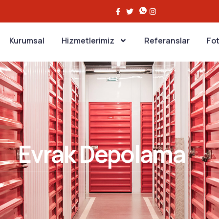
Kurumsal
Hizmetlerimiz
Referanslar
Fot
Evrak Depolama