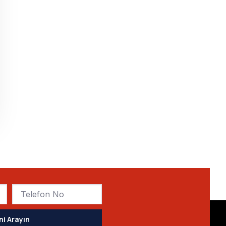
ni Arayın